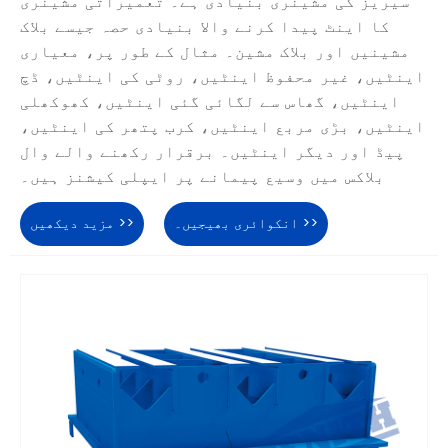
سیریز کی مشینری بنیادی ہے۔ تعمیراتی مشینری
کا اینٹ پیدا کرنے والا بنیادی حصہ جیسے بلاک
مشینیں اور بلاک مشین۔ مثال کے طور پر، معیاری
اینٹیں، غیر محفوظ اینٹیں، روٹی کی اینٹیں، ڈچ
اینٹیں، گھاس سے لگائی گئی اینٹیں، کھوکھلی
اینٹیں، بڑی مربع اینٹیں، کرب پتھر کی اینٹیں،
پیڈ اور دیگر اینٹیں۔ برقرار رکھنے والے وال
بلاکس میں وسیع پیمانے پر ایپلی کیشنز ہیں۔
انکوائری بھیجیں۔ >>
مزید دیکھیں >>