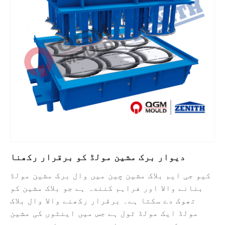
دیوار برک مشین مولڈ کو برقرار رکھنا
کیو جی ایم بلاک مشین چین میں وال برک مشین مولڈ
بنانے والا اور فراہم کنندہ ہے جو بلاک مشین کو
تھوک دے سکتا ہے۔ برقرار رکھنے والا وال بلاک
مولڈ ایک مولڈ ٹول ہے جس میں اینٹوں کی مشین