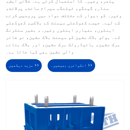
پتھر، وغیرہ کا استعمال کرتی ہے۔ فلائی ایش،
سنڈر، گینگو، ٹیلنگ، سیرام سائٹ، پرلائٹ،
وغیرہ کو دیوار کے مختلف مواد میں پروسیس کرنے
کے لیے۔ جیسے کھوکھلی سیمنٹ کے بلاکس، کھوکھلی
اینٹوں، معیاری اینٹوں وغیرہ، بغیر سنٹرنگ
کے۔ ہولو بلاک مشین کو سیمنٹ بلاک مشین، نو فائر
برک مشین، ہائیڈرولک برک مشین، اور بلاک بنانے
والی مشین بھی کہا جاتا ہے۔
انکوائری بھیجیں۔ >>
مزید دیکھیں >>