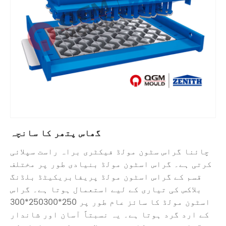
گھاس پتھر کا سانچہ
چائنا گراس سٹون مولڈ فیکٹری براہ راست سپلائی
کرتی ہے۔ گراس اسٹون مولڈ بنیادی طور پر مختلف
قسم کے گراس اسٹون مولڈ پریفابریکیٹڈ بلڈنگ
بلاکس کی تیاری کے لیے استعمال ہوتا ہے۔ گراس
اسٹون مولڈ کا سائز عام طور پر 250*250300*300
کے ارد گرد ہوتا ہے۔ یہ نسبتاً آسان اور شاندار