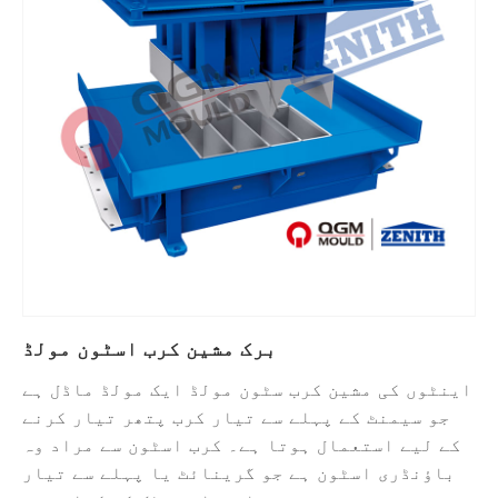
برک مشین کرب اسٹون مولڈ
اینٹوں کی مشین کرب سٹون مولڈ ایک مولڈ ماڈل ہے
جو سیمنٹ کے پہلے سے تیار کرب پتھر تیار کرنے
کے لیے استعمال ہوتا ہے۔ کرب اسٹون سے مراد وہ
باؤنڈری اسٹون ہے جو گرینائٹ یا پہلے سے تیار