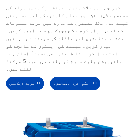
کیو جی ایم بلاک مشین سیمنٹ برک مشین مولڈ کی
خصوصیت ڈیزائن اور عملی کارکردگی اور مسابقتی
قیمت ہے، بلاک مشینری کے بارے میں مزید معلومات
کے لیے، براہ کرم بلا جھجھک ہم سے رابطہ کریں۔
مختلف وضاحتوں اور ماڈلز کی سیمنٹ کی اینٹیں
تیار کریں۔ سیمنٹ کی اینٹوں کے سانچے کو
استعمال کرنے کا طریقہ بھی نسبتاً آسان ہے۔
وائبریشن پلیٹ فارم کو ہلنے میں صرف 5 سیکنڈ
لگتے ہیں۔
انکوائری بھیجیں۔ >>
مزید دیکھیں >>