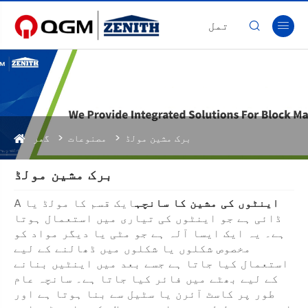
تمل


برک مشین مولڈ
مصنوعات
گھر
برک مشین مولڈ
اینٹوں کی مشین کا سانچہ
ایک قسم کا مولڈ یا
A
ڈائی ہے جو اینٹوں کی تیاری میں استعمال ہوتا
ہے۔ یہ ایک ایسا آلہ ہے جو مٹی یا دیگر مواد کو
مخصوص شکلوں یا شکلوں میں ڈھالنے کے لیے
استعمال کیا جاتا ہے جسے بعد میں اینٹیں بنانے
کے لیے بھٹے میں فائر کیا جاتا ہے۔ سانچہ عام
طور پر کاسٹ آئرن یا سٹیل سے بنا ہوتا ہے اور