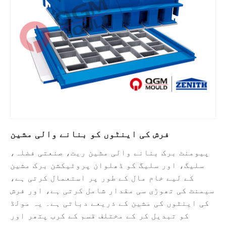
فرش کی اینٹوں کو بنانے والی مشین
پیومنٹ برک بنانے والی مشین ریت، صنعتی فضلہ،
سلیگ، اور سلیگ کو ڈھلوان پروٹیکشن برک مشین
کے لیے خام مال کے طور پر استعمال کرتی ہے،
سیمنٹ کی تھوڑی سی مقدار شامل کرتی ہے، اور فرش
کی اینٹوں کی مشین کے ذریعے دباتی ہے۔ یہ مولڈ
کو تبدیل کر کے مختلف قسم کے کرب پتھر اور