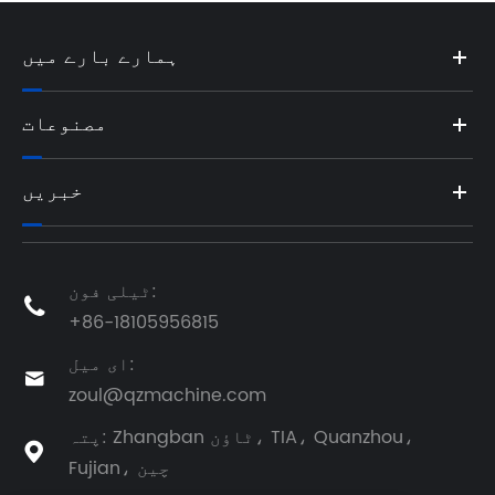
ہمارے بارے میں
مصنوعات
خبریں
ٹیلی فون:

+86-18105956815
ای میل:

zoul@qzmachine.com
پتہ: Zhangban ٹاؤن، TIA، Quanzhou،

Fujian، چین