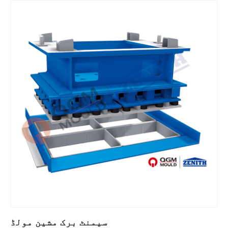
سیمنٹ برک مشین مولڈ