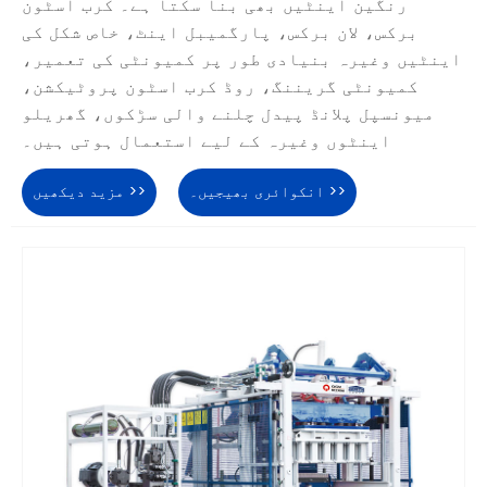
رنگین اینٹیں بھی بنا سکتا ہے۔ کرب اسٹون
برکس، لان برکس، پارگمیبل اینٹ، خاص شکل کی
اینٹیں وغیرہ بنیادی طور پر کمیونٹی کی تعمیر،
کمیونٹی گریننگ، روڈ کرب اسٹون پروٹیکشن،
میونسپل پلانڈ پیدل چلنے والی سڑکوں، گھریلو
اینٹوں وغیرہ کے لیے استعمال ہوتی ہیں۔
انکوائری بھیجیں۔ >>
مزید دیکھیں >>