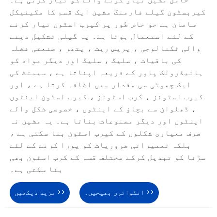
حامل مشین تیار کرنے والے کو تیار کرتی ہے۔
کیربسٹون گیلے فارمنگ مشین ایک قسم کا مکینیکل
سامان ہے جو خاص طور پر کیرب اسٹون تیار کرنے
کے لئے استعمال ہوتا ہے۔ یہ گیلی تشکیل دینے
والی ٹکنالوجی ، پریس ریت ، پتھر ، صنعتی فضلہ
کی باقیات ، سلیگ ، سلیگ اور دیگر مواد کو
ہائیڈرولک پاور کے ذریعہ اپناتا ہے ، سیمنٹ کی
ایک چھوٹی سی مقدار میں اضافہ کرتا ہے ، اور
کیرب اسٹونز ، کرب اسٹونز ، کیرب اسٹون اینٹوں
، ڈھلوان سے بچاؤ کے اینٹوں ، خصوصی شکل والے
اینٹوں اور دیگر مصنوعات بناتا ہے۔ یہ مشین نہ
صرف معیاری شکلوں کے کیرب اسٹون بنا سکتی ہے ،
بلکہ تعمیراتی ضروریات کو پورا کرنے کے لئے
سڑنا کو تبدیل کرکے مختلف قسم کے کرب اسٹون بھی
بنا سکتی ہے۔
انکوائری بھیجیں۔ >>
مزید دیکھیں >>