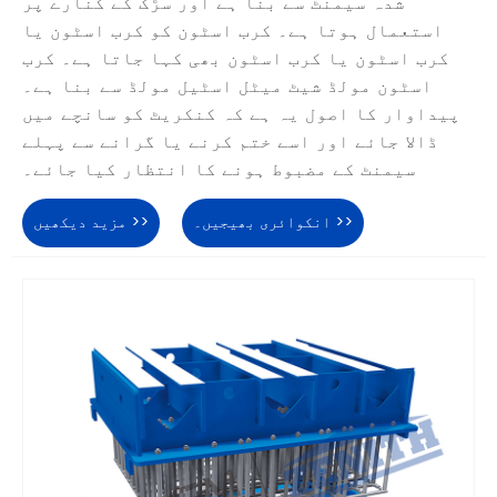
شدہ سیمنٹ سے بنا ہے اور سڑک کے کنارے پر
استعمال ہوتا ہے۔ کرب اسٹون کو کرب اسٹون یا
کرب اسٹون یا کرب اسٹون بھی کہا جاتا ہے۔ کرب
اسٹون مولڈ شیٹ میٹل اسٹیل مولڈ سے بنا ہے۔
پیداوار کا اصول یہ ہے کہ کنکریٹ کو سانچے میں
ڈالا جائے اور اسے ختم کرنے یا گرانے سے پہلے
سیمنٹ کے مضبوط ہونے کا انتظار کیا جائے۔
انکوائری بھیجیں۔ >>
مزید دیکھیں >>