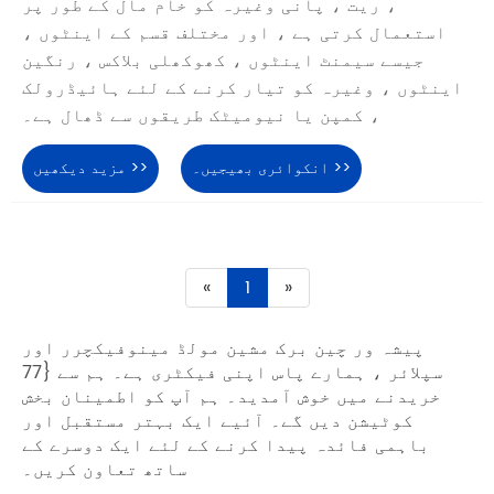
، ریت ، پانی وغیرہ کو خام مال کے طور پر
استعمال کرتی ہے ، اور مختلف قسم کے اینٹوں ،
جیسے سیمنٹ اینٹوں ، کھوکھلی بلاکس ، رنگین
اینٹوں ، وغیرہ کو تیار کرنے کے لئے ہائیڈرولک
، کمپن یا نیومیٹک طریقوں سے ڈھال ہے۔
انکوائری بھیجیں۔ >>
مزید دیکھیں >>
«
1
»
پیشہ ور چین برک مشین مولڈ مینوفیکچرر اور
سپلائر ، ہمارے پاس اپنی فیکٹری ہے۔ ہم سے {77
خریدنے میں خوش آمدید۔ ہم آپ کو اطمینان بخش
کوٹیشن دیں گے۔ آئیے ایک بہتر مستقبل اور
باہمی فائدہ پیدا کرنے کے لئے ایک دوسرے کے
ساتھ تعاون کریں۔