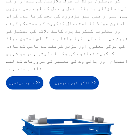
گراس سٹون مولڈ نہ صرف ملازمین کی پیداوار کے
لیے سازگار ہے بلکہ نقل و حمل کے لیے بھی موزوں
ہے، ہموار عمل میں مزدوری کی بچت کرتا ہے۔ گراس
اسٹون مولڈ کا استعمال کنکریٹ کو مستحکم کرنے
اور مطلوبہ کنکریٹ پری کاسٹ بلاکس کی تشکیل کو
فروغ دینے کے لیے کیا جاتا ہے۔ گراس اسٹون مولڈ
کی ترقی معقول اور مؤثر طریقے سے ماضی کے سادہ
کنکریٹ ڈھانچے کی جگہ لے لیتی ہے، جو شہری
انتظام اور ہائی وے کی تعمیر کی ضروریات کے لیے
فائدہ مند ہے۔
انکوائری بھیجیں۔ >>
مزید دیکھیں >>