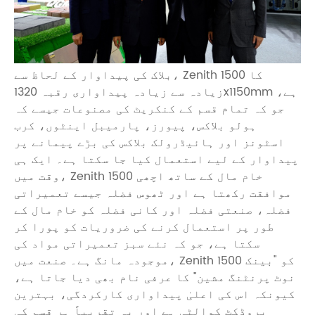
بلاک کی پیداوار کے لحاظ سے، Zenith 1500 کا
زیادہ سے زیادہ پیداواری رقبہ 1320x1150mm ہے،
جو کہ تمام قسم کے کنکریٹ کی مصنوعات جیسے کہ
ہولو بلاکس، پیورز، پارمیبل اینٹوں، کرب
اسٹونز اور ہائیڈرولک بلاکس کی بڑے پیمانے پر
پیداوار کے لیے استعمال کیا جا سکتا ہے۔ ایک ہی
وقت میں، Zenith 1500 خام مال کے ساتھ اچھی
موافقت رکھتا ہے اور ٹھوس فضلہ جیسے تعمیراتی
فضلہ، صنعتی فضلہ اور کانی فضلہ کو خام مال کے
طور پر استعمال کرنے کی ضروریات کو پورا کر
سکتا ہے، جو کہ نئے سبز تعمیراتی مواد کی
موجودہ مانگ ہے۔ صنعت میں، Zenith 1500 کو "بینک
نوٹ پرنٹنگ مشین" کا عرفی نام بھی دیا جاتا ہے،
کیونکہ اس کی اعلیٰ پیداواری کارکردگی، بہترین
پروڈکٹ کوالٹی ہے اور یہ تقریباً ہر قسم کی