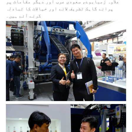
علاوہ زمبابوے، سعودی عرب اور دیگر مقامات پر
پرانے گاہک تشریف لانے اور خیالات کا تبادلہ
کرنے آئے ہیں۔