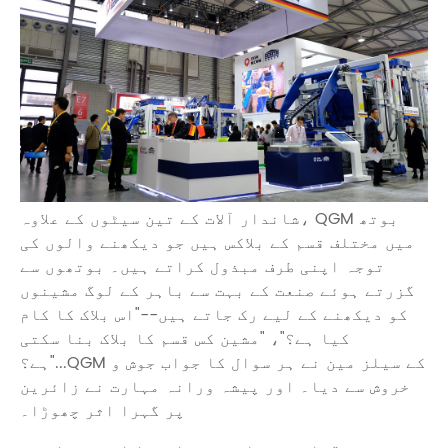
شاندار آلات کے تین سیٹوں کے علاوہ، QGM بوتھ
میں مختلف قسم کے بلاکس ہیں جو دیکھنے والوں کی
توجہ اپنی طرف مبذول کراتے ہیں۔ بوتھوں سے
گزرتے ہوئے صنعت کے بہت سے باہر کے لوگ مشینوں
کو دیکھنے کے لیے رک جاتے ہیں--"اس بلاک کا کام
کیا ہے؟"، "مشین کس قسم کا بلاک بنا سکتی
ہے؟"...QGM کے سیلز مین نے ہر سوال کا جواب جوش و
خروش سے دیا۔ اور پیشہ ورانہ مہارت نے زائرین
پر گہرا اثر چھوڑا۔