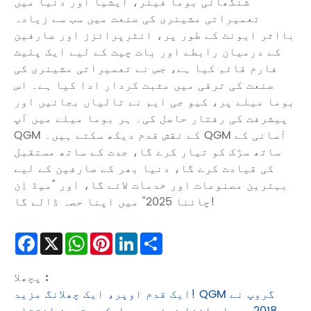
شنگھائی بوما فیئر، ایشیا اور دنیا میں
تعمیراتی مشینری کی صنعت میں سب سے زیادہ
بااثر ایونٹ کے طور پر، انٹرپرائزز اور صارفین
کے درمیان رابطے اور بات چیت کے لیے ایک پلیٹ
فارم قائم کیا ہے، جس نے تعمیراتی مشینری کی
صنعت کی ترقی میں مثبت کردار ادا کیا ہے۔ اس
بوما میلے پر، کیو جی ایم نے تالیاں بجائیں اور
پیشرفت کی رفتار حاصل کی۔ ہر بوما میلے میں آپ
QGM کے نقش قدم دیکھ سکتے ہیں۔ QGM آسانی کے
ساتھ سڑک کو تیار کرے گا، جدت کے ساتھ مستقبل
کی قیادت کرے گا، دنیا بھر کے صارفین کے لیے
بہترین مصنوعات اور خدمات لائے گا، اور "میڈ اِن
چائنا 2025" میں اپنا حصہ ڈالے گا!
Facebook
X
WhatsApp
Pinterest
LinkedIn
Share
پچھلا :
ایک قدم اوپر، ایک چھلانگ مزید! QGM گروپ نے
2018 بوما چائنا فیئر میں ایک بہترین اختتام