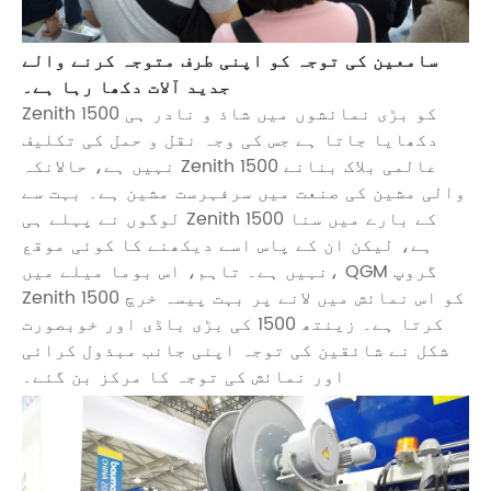
سامعین کی توجہ کو اپنی طرف متوجہ کرنے والے
جدید آلات دکھا رہا ہے۔
Zenith 1500 کو بڑی نمائشوں میں شاذ و نادر ہی
دکھایا جاتا ہے جس کی وجہ نقل و حمل کی تکلیف
نہیں ہے، حالانکہ Zenith 1500 عالمی بلاک بنانے
والی مشین کی صنعت میں سرفہرست مشین ہے۔ بہت سے
لوگوں نے پہلے ہی Zenith 1500 کے بارے میں سنا
ہے، لیکن ان کے پاس اسے دیکھنے کا کوئی موقع
نہیں ہے۔ تاہم، اس بوما میلے میں، QGM گروپ
Zenith 1500 کو اس نمائش میں لانے پر بہت پیسہ خرچ
کرتا ہے۔ زینتھ 1500 کی بڑی باڈی اور خوبصورت
شکل نے شائقین کی توجہ اپنی جانب مبذول کرائی
اور نمائش کی توجہ کا مرکز بن گئے۔