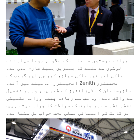
پرانے دوستوں سے ملنے کے علاوہ، بوما میلہ نئے
لوگوں سے ملنے کا بہترین پلیٹ فارم بھی ہے۔
ملکی اور غیر ملکی سیلز، کیو جی ایم گروپ کے
انجینئرز اس میلے میں آئے۔ Zenith انجینئرز
سازوسامان کے ڈیزائنرز کے طور پر، وہ ہر تفصیل
سے واقف تھے، وہ سب سے زیادہ پیشہ ورانہ تکنیکی
نقطہ نظر سے ہر صارف کے سوالات کا جواب دیتے ہیں.
ہر گاہک کو انتہائی تسلی بخش جواب مل سکتا ہے۔