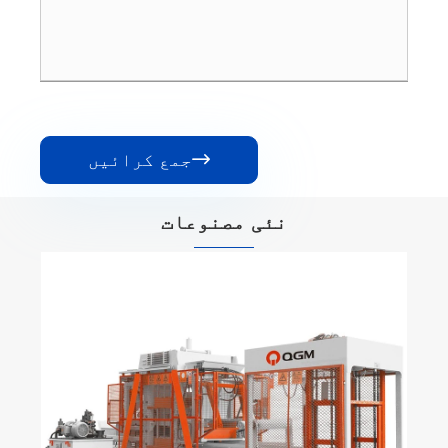
جمع کرائیں

نئی مصنوعات
ٹھوس اینٹ بنانے والی مشین
مزید دیکھیں >>