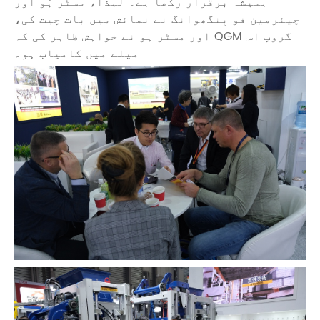
ہمیشہ برقرار رکھا ہے۔ لہذا، مسٹر ہُو اور
چیئرمین فو بِنگھوانگ نے نمائش میں بات چیت کی،
اور مسٹر ہو نے خواہش ظاہر کی کہ QGM گروپ اس
میلے میں کامیاب ہو۔