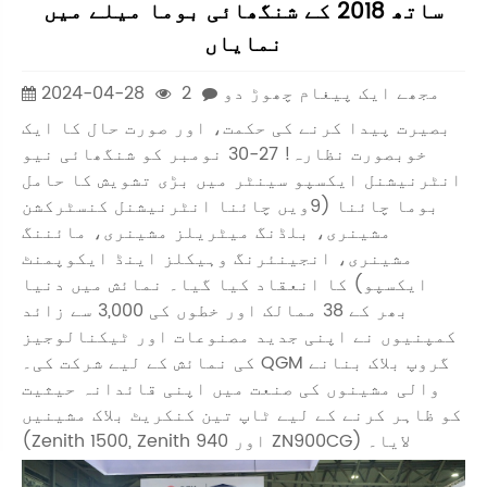
ساتھ 2018 کے شنگھائی بوما میلے میں
نمایاں
مجھے ایک پیغام چھوڑ دو
2
2024-04-28
بصیرت پیدا کرنے کی حکمت، اور صورت حال کا ایک
خوبصورت نظارہ! 27-30 نومبر کو شنگھائی نیو
انٹرنیشنل ایکسپو سینٹر میں بڑی تشویش کا حامل
بوما چائنا (9ویں چائنا انٹرنیشنل کنسٹرکشن
مشینری، بلڈنگ میٹریلز مشینری، مائننگ
مشینری، انجینئرنگ وہیکلز اینڈ ایکوپمنٹ
ایکسپو) کا انعقاد کیا گیا۔ نمائش میں دنیا
بھر کے 38 ممالک اور خطوں کی 3,000 سے زائد
کمپنیوں نے اپنی جدید مصنوعات اور ٹیکنالوجیز
کی نمائش کے لیے شرکت کی۔ QGM گروپ بلاک بنانے
والی مشینوں کی صنعت میں اپنی قائدانہ حیثیت
کو ظاہر کرنے کے لیے ٹاپ تین کنکریٹ بلاک مشینیں
(Zenith 1500, Zenith 940 اور ZN900CG) لایا۔