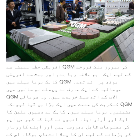
افریقی خطہ ہمیشہ سے QGM کی بیرون ملک فروخت
کے لیے ایک اہم علاقہ رہا ہے، اور بہت سے افریقی
گاہک بوما میلے میں QGM بوتھ پر آئے تھے۔
صومالیہ کے ایک صارف نے پچھلے نو سالوں میں
QGM آلات کے آٹھ سیٹ خریدے ہیں۔ وہ صومالی
کنکریٹ کی صنعت میں ایک بڑا بن گیا کیونکہ QGM
مشینیں۔ بوما میلے میں، گاہک نے دسیوں ملین کا
ایک اور آرڈر دیا۔ انہوں نے کہا کہ کیو جی ایم
کی مصنوعات قابل بھروسہ ہیں اور اپنے کاروبار
کو بڑھانے کے لیے ان کا پہلا انتخاب ہوگا۔ اس کے