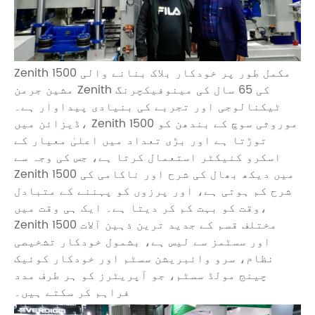
Zenith 1500 مکمل طور پر خودکار بلاک بنانے والی
مشین جرمن Zenith کی 65 سال کی مینوفیکچرنگ
ٹیکنالوجی اور تجربے کی بنیادی پیداوار ہے۔
ڈیزائن میں، Zenith 1500 موروثی سوچ کے بندھن کو
توڑتا ہے اور بڑی تعداد میں اعلیٰ معیار کے
اسکرو کنیکٹر استعمال کرتا ہے، جس کی وجہ سے
Zenith 1500 میں دیکھ بھال کی شرح اور ناکامی کی
شرح کم ہوتی ہے، اور پرزوں کو پہننے کے متبادل
وقت کو بہت کم کر دیتا ہے۔ ایک ہی وقت میں،
Zenith 1500 مختلف قسم کے جدید ترین ذہین آلات
اور سسٹمز سے لیس ہے، بشمول خودکار تشخیصی
نظام، سرو وائبریشن سسٹم اور خودکار کوئیک
چینج مولڈ سسٹم، جو آپریٹرز کو ہر طرف مدد
فراہم کر سکتے ہیں۔