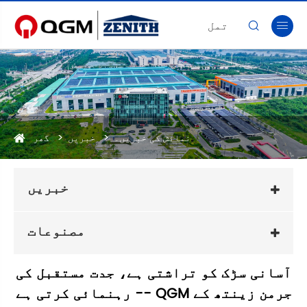
تمل


نمائش کی خبریں۔
خبریں
گھر
خبریں
مصنوعات
آسانی سڑک کو تراشتی ہے، جدت مستقبل کی
رہنمائی کرتی ہے -- QGM جرمن زینتھ کے