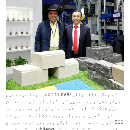
بوما میلے میں، Zenith 1500 کو بلاک بنانے والی
دیگر مشینوں سے مزین کیا گیا، اور اس نے نمائش
میں شرکت کے لیے صنعت کے لوگوں کو مسلسل راغب
کیا۔ گھریلو ہو یا بیرون ملک گاہک نے زینتھ
1500 کو پہلے سنا تھا، لیکن پھر بھی اس سے حیران
رہ گئے تھے۔ Chifeng، اندرونی منگولیا کے ایک