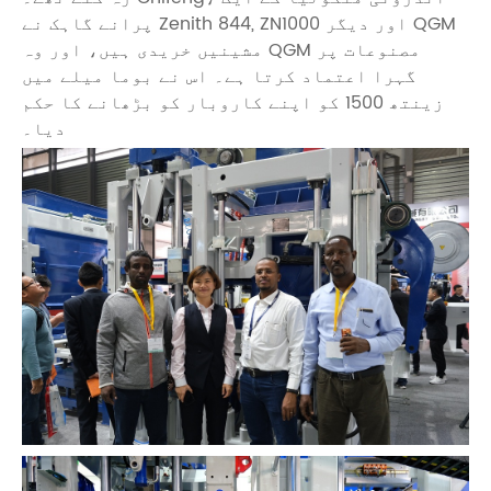
پرانے گاہک نے Zenith 844, ZN1000 اور دیگر QGM
مشینیں خریدی ہیں، اور وہ QGM مصنوعات پر
گہرا اعتماد کرتا ہے۔ اس نے بوما میلے میں
زینتھ 1500 کو اپنے کاروبار کو بڑھانے کا حکم
دیا۔