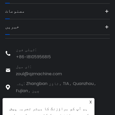
مصنوعات
خبریں
ٹیلی فون:

+86-18105956815
ای میل:

zoul@qzmachine.com
پتہ: Zhangban ٹاؤن، TIA، Quanzhou،

Fujian، چین
X
ہم آپ کو براؤزنگ کا بہتر تجربہ پیش