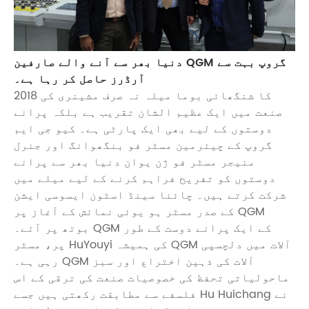
دنیا بھر سے آنے والے صارفین QGM گروپ بہت سے
آرڈرز حاصل کر رہا ہے۔
2018 کا شنگھائی بوما میلہ نہ صرف مشینری کی
صنعت میں ایک عظیم الشان تقریب ہے بلکہ پرانے
دوستوں کے لیے بھی ایک پارٹی ہے۔ کیو جی ایم
گروپ کے چیئرمین مسٹر فو بنگھوانگ اور جنرل
منیجر مسٹر فو ژن یوان دنیا بھر سے پرانے
دوستوں کو تفریح ​​فراہم کرنے کے لیے میلے میں
شرکت کرتے ہیں۔ چائنا سینڈ اسٹون ایسوسی ایشن
کے صدر مسٹر ہو یوئی نمائش کے آغاز پر QGM
بوتھ پر آئے۔ QGM کے ایک پرانے دوست کے طور
پر، مسٹر HuYouyi کی ہمیشہ QGM آلات میں دلچسپی
رہی ہے۔ QGM آلات کی ذہین اختراع اور سبز
ماحولیاتی تحفظ کی خصوصیات صنعت کی ترقی کے اس
فلسفے سے مطابقت رکھتی ہیں جسے Hu Huichang نے