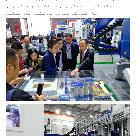
مصنوعات بنا سکتی ہے، جب تک مشین چلتی ہے،
صارفین کو منافع مل سکتا ہے۔ مسلسل