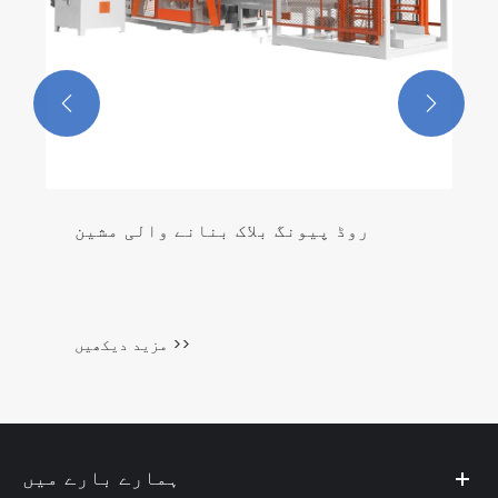


ہمارے بارے میں